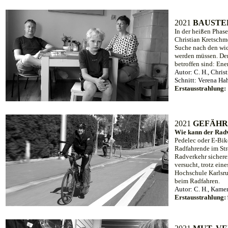
20
21
BAUSTE
In der heißen Phas
Christian Kretschm
Suche nach den wic
werden müssen. Der
betroffen sind: Ene
Autor: C. H., Chris
Schnitt: Verena Ha
Erstausstrahlung:
20
21
GEFÄHR
Wie kann der Rad
Pedelec oder E-Bik
Radfahrende im Stra
Radverkehr sichere
versucht, trotz ei
Hochschule Karlsru
beim Radfahren.
Autor: C. H.,
Kamer
Erstausstrahlung: