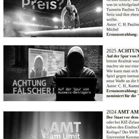
was ist schiefgelau
Turnerin Pauline Tr
Seitz und ihre ehe
wollte.
Autor: C. H. Paulin
Michel
Erstausstrahlung:
20
25
ACHTUN
Auf der Spur von 
bittere Realität wu
machte sie nur eine
Wie kann man sich 
Spiel gegen inernat
neue Waffe an die H
Autor: C. H.,
Kamer
Erstausstrahlung:
nominiert für die
20
24
AMT AM
Der Staat vor dem
oder bei KfZ-Zulas
haben den Eindruck
Kollaps? Der SWR h
Universität Konsta