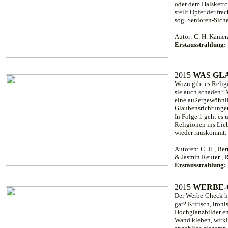
oder dem Halskettc
stellt Opfer der fr
sog. Senioren-Siche
Autor: C. H. Kamer
Erstausstrahlung:
2015
WAS GLA
Wozu gibt es Reli
sie auch schaden? 
eine außergewöhnli
Glaubensrichtungen
In Folge 1 geht es
Religionen ins Lie
wieder rauskommt.
Autoren: C. H., Be
& J
asmin Reuter
, 
Erstausstrahlung:
2015
WERBE
Der Werbe-Check hi
gar? Kritisch, iron
Hochglanzbilder en
Wand kleben, wirkl