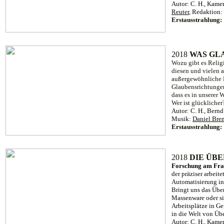
Autor: C. H., Kame
Reuter
, Redaktion
Erstausstrahlung:
2018
WAS GLA
Wozu gibt es Reli
diesen und vielen 
außergewöhnliche R
Glaubensrichtungen
dass es in unserer 
Wer ist glückliche
Autor: C. H., Bernd
Musik:
Daniel Bre
Erstausstrahlung
2018
DIE ÜB
Forschung am Frau
der präziser arbeit
Automatisierung in
Bringt uns das Übe
Massenware oder s
Arbeitsplätze in G
in die Welt von Üb
Autor: C. H., Kame