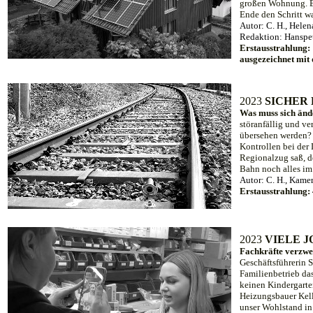
großen Wohnung. Be
Ende den Schritt w
Autor: C. H., Hele
Redaktion: Hanspe
Erstausstrahlung:
ausgezeichnet mit
20
23
SICHER
Was muss sich än
störanfällig und v
übersehen werden? 
Kontrollen bei der 
Regionalzug saß, de
Bahn noch alles im
Autor: C. H.
, Kamer
Erstausstrahlung:
20
23
VIELE 
Fachkräfte verzwei
Geschäftsführerin 
Familienbetrieb da
keinen Kindergarten
Heizungsbauer Kelle
unser Wohlstand in