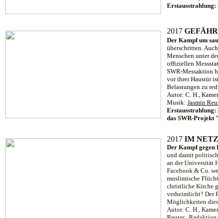
Erstausstrahlung:
201
7
GEFÄHR
Der Kampf um sau
überschritten. Auc
Menschen unter den
offiziellen Messsta
SWR-Messaktion hab
vor ihrer Haustür i
Belastungen zu red
Autor: C. H., Kamer
Musik:
J
asmin Reu
Erstausstrahlung:
das SWR-Projekt 
201
7
IM NET
Der Kampf gegen 
und damit politis
an der Universität 
Facebook & Co. we
muslimische Flücht
christliche Kirche 
verheimlicht? Der 
Möglichkeiten dies
Autor: C. H., Kamer
Reuter
, Redaktion