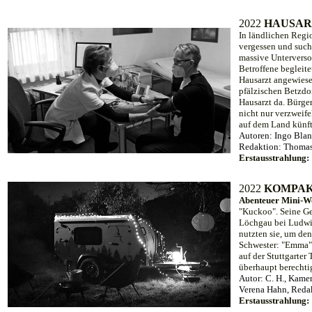
20
22
HAUSAR
In ländlichen Regi
vergessen und such
massive Unterverso
Betroffene begleit
Hausarzt angewiesen
pfälzischen Betzdor
Hausarzt da. Bürge
nicht nur verzweif
auf dem Land künft
Autoren: Ingo Blan
Redaktion: Thomas
Erstausstrahlung:
20
22
KOMPAK
Abenteuer Mini-
"Kuckoo". Seine Ges
Löchgau bei Ludwig
nutzten sie, um de
Schwester: "Emma"
auf der Stuttgarter
überhaupt berechtig
Autor: C. H.,
Kamer
Verena Hahn, Reda
Erstausstrahlung: