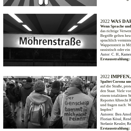
20
22
WAS DA
Wenn Sprache und
das richtige Verw
Begriffe gelten heu
sprachlich vermint
Wappenstreit in Möh
rassistisch oder ei
Autor: C. H.,
Kamer
Erstausstrahlung:
20
22
IMPFEN
Spaltet Corona un
auf die Straße, pro
den Staat. Viele vo
einem totalitären 
Reporter Albrecht 
und fragen nach: W
Impfen?
Autoren: Ben Arnol
Florian Kössl, Ren
Stefanie Kessler, R
Erstausstrahlung: