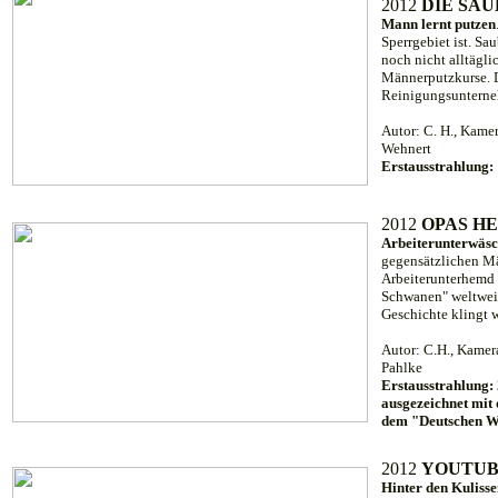
2012
DIE SA
Mann lernt putzen
Sperrgebiet ist. S
noch nicht alltägl
Männerputzkurse. D
Reinigungsunterneh
Autor: C. H., Kamer
Wehnert
Erstausstrahlung:
2012
OPAS H
Arbeiterunterwäsc
gegensätzlichen Mä
Arbeiterunterhemd 
Schwanen" weltweit
Geschichte klingt w
Autor: C.H., Kamera
Pahlke
Erstausstrahlung
ausgezeichnet mi
dem "Deutschen Wir
2012
YOUTUB
Hinter den Kuliss