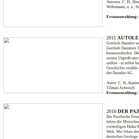
Autoren: C. H., Ha
Wöhrmann, u. a., Sc
Erstausstrahlung
2011
AUTOLE
Gottlieb Daimler st
Gottlieb Daimlers 
herauszufinden. Die
seinen Urgroßvater
endete - er selbst h
Geschichte erzählt
der Daimler AG.
Autor: C. H., Kamer
Tilman Achtnich
Erstausstrahlung
2010
DER PA
Der Pazifische Feu
leben die Menschen
vierteiligen Doku-
Welt. Wie leben di
deutscher Geologe 