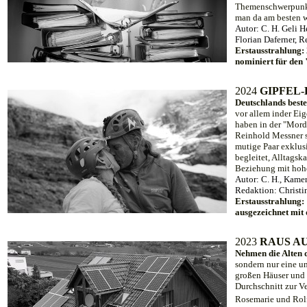
Themenschwerpunkt
man da am besten w
Autor: C. H. Geli H
Florian Daferner,
Erstausstrahlung:
nominiert für den
20
24
GIPFEL
Deutschlands best
vor allem inder E
haben in der "Mord
Reinhold Messner s
mutige Paar exklus
begleitet, Alltagsk
Beziehung mit hohe
Autor: C. H.
, Kamer
Redaktion: Christ
Erstausstrahlung:
ausgezeichnet mit
20
23
RAUS A
Nehmen die Alten
sondern nur eine u
großen Häuser und
Durchschnitt zur V
Rosemarie und Rolf