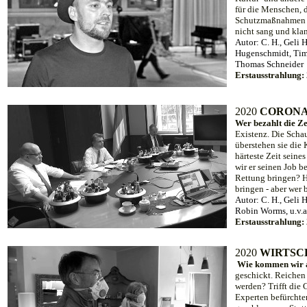
für die Menschen, 
Schutzmaßnahmen nu
nicht sang und kla
Autor: C. H., Geli 
Hugenschmidt, Tim H
Thomas Schneider
Erstausstrahlung:
20
20
CORONA
Wer bezahlt die Z
Existenz. Die Schau
überstehen sie die 
härteste Zeit seines
wir er seinen Job 
Rettung bringen? H
bringen - aber wer
Autor: C. H., Geli 
Robin Worms, u.v.a
Erstausstrahlung: 
20
20
WIRTSC
Wie kommen wir a
geschickt. Reichen
werden? Trifft die
Experten befürchten