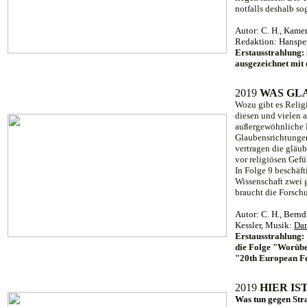
notfalls deshalb so
Autor: C. H., Kame
Redaktion: Hanspe
Erstausstrahlung: 
ausgezeichnet mit
2019
WAS GLA
Wozu gibt es Reli
diesen und vielen 
außergewöhnliche R
Glaubensrichtungen
vertragen die gläu
vor religiösen Gef
In Folge 9 beschäft
Wissenschaft zwei 
braucht die Forsch
Autor: C. H., Bernd
Kessler, Musik:
Dan
Erstausstrahlung:
die Folge "Worübe
"20th European Fe
2019
HIER IS
Was tun gegen St