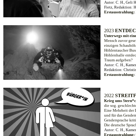
Autor: C. H.,
Geli H
Fietz, Redaktion: 
Erstausstrahlung:
20
23
ENTDEC
Unterwegs mit ein
Mensch zuvor geseh
einzigen Schauhöhl
Höhlentaucher Busch
Höhlenhalle entdeck
Traum aufgeben?
Autor: C. H.,
Kamera
Redaktion: Christi
Erstausstrahlung:
20
22
STREIT
Krieg ums Stern*
die sog. geschlech
Eine Mehrheit der 
und für das Gender
Gendersprache kriti
Die deutsche Sprach
Autor: C. H.,
Kamer
Erstausstrahlung: