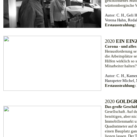
geschlossenes Stut
württembergische Wi
Autor: C. H., Geli 
Verena Hahn, Reda
Erstausstrahlung:
20
20
EIN EI
Corona - und alles 
Herausforderung se
die Arbeitsplätze s
Hilfen wirklich so 
Mitarbeiter halten?
Autor: C. H., Kamer
Hanspeter Michel, 
Erstausstrahlung:
20
20
GOLDGR
Das große Geschäf
Gesellschaft. Auf d
benötigen, aber ni
Immobilienmarkt un
Quadratmeter auf d
einen Bauplatz gan
liegen lassen. Der