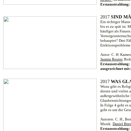
Erstausstrahlung
201
7
SIND M
Ein richtiger Mann
bis es zu spät ist.
häufiger als Fraue
Vorsorgeuntersuchu
behauptet? Drei Fä
Erektionsprobleme
Autor: C. H. Kamer
Jasmin Reuter
, Red
Erstausstrahlung
ausgezeichnet mit
201
7
WAS GL
Wozu gibt es Reli
diesen und vielen 
außergewöhnliche R
Glaubensrichtunge
In Folge 4 geht es 
geht es um die Ges
Autoren: C. H., Ber
Musik:
Daniel Bre
Erstausstrahlung: