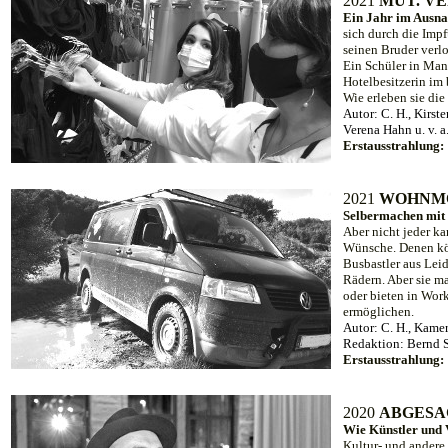
20
21
MUT. V
Ein Jahr im Ausn
sich durch die Impf
seinen Bruder verlo
Ein Schüler in Man
Hotelbesitzerin im 
Wie erleben sie di
Autor: C. H., Kirst
Verena Hahn u. v. 
Erstausstrahlung:
20
21
WOHNMO
Selbermachen mit 
Aber nicht jeder ka
Wünsche. Denen kön
Busbastler aus Leid
Rädern. Aber sie ma
oder bieten in Work
ermöglichen.
Autor: C. H.
, Kamer
Redaktion: Bernd 
Erstausstrahlung:
20
20
ABGESAG
Wie Künstler und 
Kultur- und andere