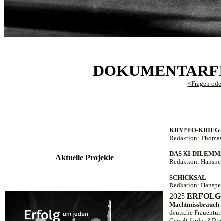
DOKUMENTARFI
<Fragen ode
KRYPTO-KRIEG
Redaktion: Thomas
DAS KI-DILEM
Aktuelle Projekte
Redaktion: Hanspe
SCHICKSAL
Redkation: Hanspet
20
25
ERFOLG
Machtmissbrauch 
deutsche Frauentur
Gewalt fördert? Di